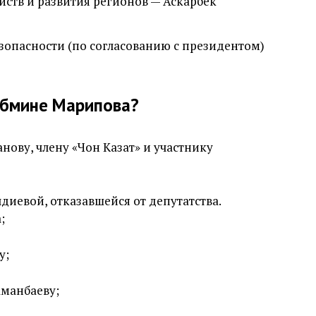
йств и развития регионов — Аскарбек
зопасности (по согласованию с президентом)
абмине Марипова?
ову, члену «Чон Казат» и участнику
диевой, отказавшейся от депутатства.
;
у;
Аманбаеву;