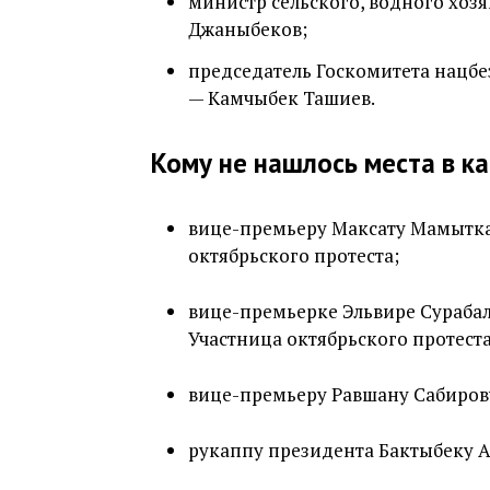
министр сельского, водного хозя
Джаныбеков;
председатель Госкомитета нацбе
— Камчыбек Ташиев.
Кому не нашлось места в к
вице-премьеру Максату Мамыткан
октябрьского протеста;
вице-премьерке Эльвире Сурабал
Участница октябрьского протеста
вице-премьеру Равшану Сабиров
рукаппу президента Бактыбеку 