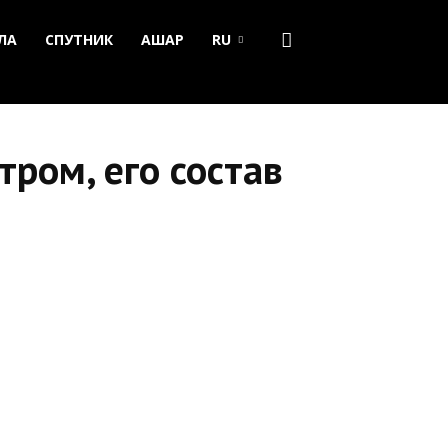
ЛА
СПУТНИК
АШАР
RU
ром, его состав