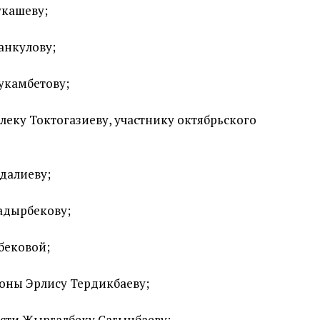
укашеву;
анкулову;
укамбетову;
леку Токтогазиеву, участнику октябрьского
далиеву;
адырбекову;
бековой;
роны Эрлису Тердикбаеву;
сти Жыргалбеку Сагынбаеву;