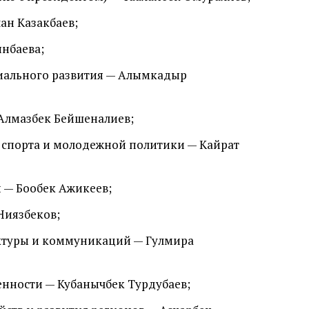
ан Казакбаев;
нбаева;
иального развития — Алымкадыр
 Алмазбек Бейшеналиев;
 спорта и молодежной политики — Кайрат
 — Бообек Ажикеев;
Ниязбеков;
ектуры и коммуникаций — Гулмира
нности — Кубанычбек Турдубаев;