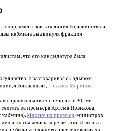
р
ила
парламентская коалиция большинства и
главы кабмина выдвинула фракция
алистам, что его кандидатура была
государства, я разговаривал с Садыром
ие, я согласился», —
сказал Марипов
.
ава правительства за неполные 30 лет
 считать за премьера Артема Новикова,
ы кабмина).
Многие из премьер
-министров
дел и оказывались за решёткой. И лишь в
ка не было уголовного преследования за