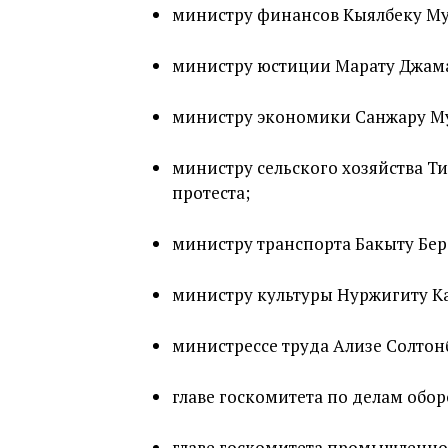
министру финансов Кыялбеку М
министру юстиции Марату Джам
министру экономики Санжару М
министру сельского хозяйства Ти
протеста;
министру транспорта Бакыту Бер
министру культуры Нуржигиту К
министрессе труда Ализе Солтон
главе госкомитета по делам обо
главе госкомитета промышленно