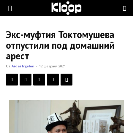
KLOOP.KG
Экс-муфтия Токтомушева
—
отпустили под домашний
арест
Новости
От
Aidai Irgebai
-
12 февраля 2021
Кыргызстана