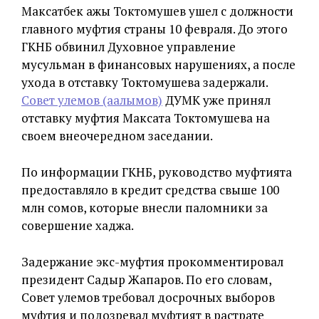
Максатбек ажы Токтомушев ушел с должности
главного муфтия страны 10 февраля. До этого
ГКНБ обвинил Духовное управление
мусульман в финансовых нарушениях, а после
ухода в отставку Токтомушева задержали.
Совет улемов (аалымов)
ДУМК уже принял
отставку муфтия Максата Токтомушева на
своем внеочередном заседании.
По информации ГКНБ,
руководство муфтията
предоставляло в кредит средства свыше 100
млн сомов, которые внесли паломники за
совершение хаджа.
Задержание экс-муфтия прокомментировал
президент Садыр Жапаров. По его словам,
Совет улемов требовал досрочных выборов
муфтия и подозревал муфтият в растрате