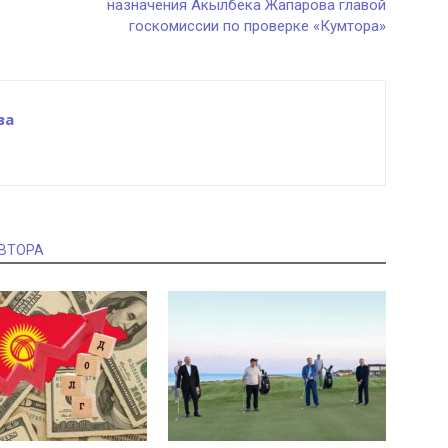
назначения Акылбека Жапарова главой
госкомиссии по проверке «Кумтора»
ва
АВТОРА