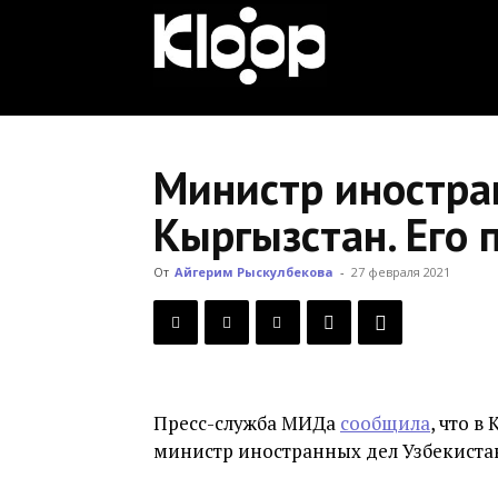
KLOOP.KG
—
Министр иностра
Кыргызстан. Его
Новости
От
Айгерим Рыскулбекова
-
27 февраля 2021
Кыргызстана
Пресс-служба МИДа
сообщила
, что 
министр иностранных дел Узбекиста