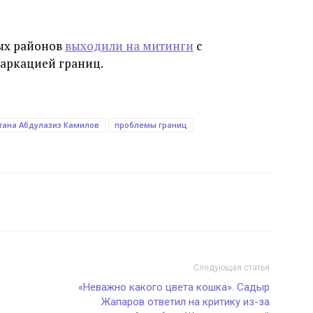
ых районов
выходили на митинги
с
аркацией границ.
тана Абдулазиз Камилов
проблемы границ
Следующая статья
«Неважно какого цвета кошка». Садыр
Жапаров ответил на критику из-за