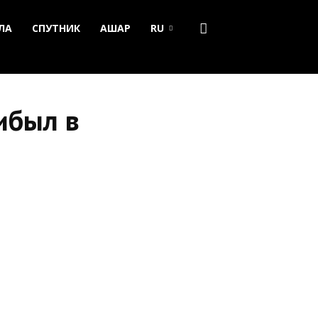
ЛА
СПУТНИК
АШАР
RU
ибыл в