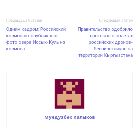
Предыдущая статья
Следующая статья
Одним кадром: Российский
Правительство одобрило
космонавт опубликовал
протокол о полетах
фото озера Иссык-Куль из
российских дронов-
космоса
беспилотников на
территории Кыргызстана
Мундузбек Калыков