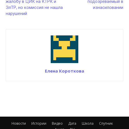
жалобу в ЦИК на КТРК и
подозреваемый в
ЭлТР, но комиссия не нашла
изнасиловании
нарушений
Елена Короткова
Новости
Истории
Видео
Дата
Школа
Спутник