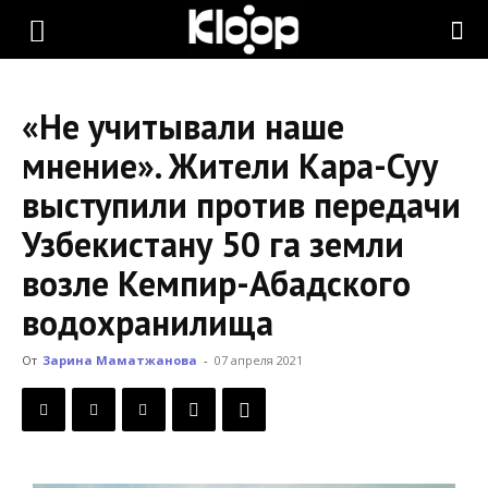
KLOOP.KG
«Не учитывали наше
—
мнение». Жители Кара-Суу
выступили против передачи
Новости
Узбекистану 50 га земли
возле Кемпир-Абадского
Кыргызстана
водохранилища
От
Зарина Маматжанова
-
07 апреля 2021