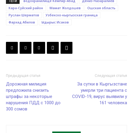
ТЕГИ
водохранилище Кемпир-Абад
Дениз Назаралиев
Кара-Суйский район
Мамат Жолдошев
Ошская область
Руслан Шерматов
Узбекско-кыргызская граница
Фархад Абилов
Ыдырыс Исаков
Предыдущая статья
Следующая статья
Дорожная милиция
За сутки в Кыргызстане
предложила снизить
умерли три пациента с
штрафы за некоторые
COVID-19, вирус выявили у
нарушения ПДД с 1000 до
161 человека
300 сомов