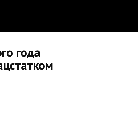
го года
ацстатком