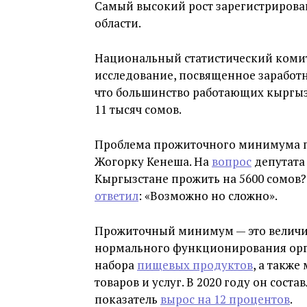
Самый высокий рост зарегистрирован
области.
Национальный статистический комите
исследование, посвященное заработн
что большинство работающих кыргызс
11 тысяч сомов.
Проблема прожиточного минимума п
Жогорку Кенеша. На
вопрос
депутата
Кыргызстане прожить на 5600 сомов
ответил
: «Возможно но сложно».
Прожиточный минимум — это величин
нормального функционирования орга
набора
пищевых продуктов
, а такж
товаров и услуг. В 2020 году он соста
показатель
вырос на 12 процентов
.