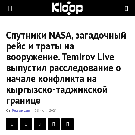
KLOOP.KG
Спутники NASA, загадочный
—
рейс и траты на
вооружение. Temirov Live
Новости
выпустил расследование о
начале конфликта на
Кыргызстана
кыргызско-таджикской
границе
От
Редакция
-
06 июня 2021