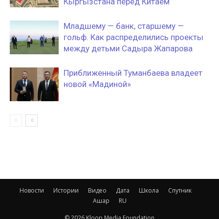
Кыргызстана перед Китаем
Младшему — банк, старшему —
гольф. Как распределились проекты
между детьми Садыра Жапарова
Приближенный Туманбаева владеет
новой «Мадиной»
Новости
Истории
Видео
Дата
Школа
Спутник
Ашар
RU
© 2026 Kloop Media Foundation