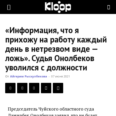
KLOOP.KG
«Информация, что я
—
прихожу на работу каждый
день в нетрезвом виде —
Новости
ложь». Судья Онолбеков
уволился с должности
Кыргызстана
От
Айгерим Рыскулбекова
-
07 июня 2021
Председатель Чуйского областного суда
Дамирбек Онолбеков заявил, что не будет