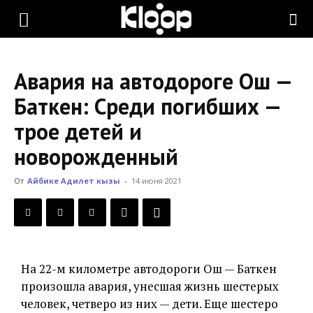
KLOOP.KG
Авария на автодороге Ош —
—
Баткен: Среди погибших —
трое детей и
Новости
новорожденный
От
Айбике Адилет кызы
-
14 июня 2021
Кыргызстана
На 22-м километре автодороги Ош — Баткен
произошла авария, унесшая жизнь шестерых
человек, четверо из них — дети. Еще шестеро