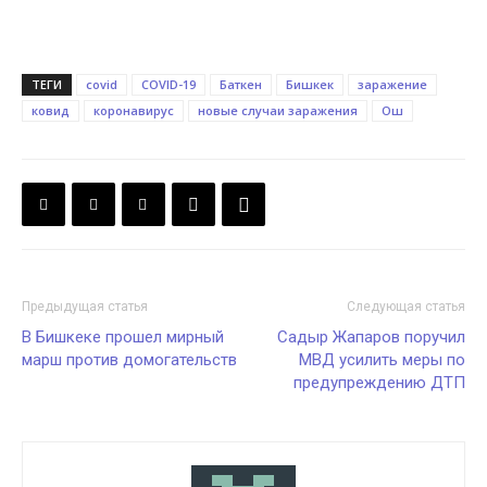
ТЕГИ
covid
COVID-19
Баткен
Бишкек
заражение
ковид
коронавирус
новые случаи заражения
Ош
Предыдущая статья
Следующая статья
В Бишкеке прошел мирный
Садыр Жапаров поручил
марш против домогательств
МВД усилить меры по
предупреждению ДТП