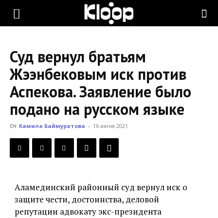
KLOOP.KG
Суд вернул братьям
—
Жээнбековым иск против
Аспекова. Заявление было
Новости
подано на русском языке
От
Камила Баймуратова
-
16 июня 2021
Кыргызстана
Аламединский районный суд вернул иск о
защите чести, достоинства, деловой
репутации адвокату экс-президента