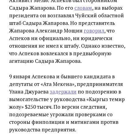
Активист Мелис Аспеков был сторонником
Садыра Жапарова. По его
словам
, на выборах
президента он возглавлял Чуйский областной
штаб Садыра Жапарова. Но представитель
Жапарова Александр Мощин
говорил
, что
Аспеков ни официально, ни юридически
отношения не имел к штабу. Однако известно,
что Аспеков вовлекался в предвыборную
агитацию Садыра Жапарова.
9 января Аспекова и бывшего кандидата в
депутаты от «Ата Мекена», предпринимателя
Улана Джураева
задержали
по подозрению в
вымогательстве у руководства «Кыргыз темир
жолу» $250 тысяч. По версии следствия,
подозреваемые угрожали проверками со
стороны финполиции и митингами против
руководства предприятия.