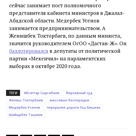
сейчас занимает пост полномочного
представителя кабинета министров в Джалал-
Абадской области. Медербек Усенов
занимается предпринимательством. А
Женишбек Токторбаев, по данным минюста,
значится руководителем ОсОО «Дастан-Ж». Он
баллотировался
в депутаты от политической
партии «Мекенчил» на парламентских
выборах в октябре 2020 года.
ТЕГИ
Абсаттар Сыргабаев
Верховный суд
Жениш Токторбаев
массовые беспорядки
Медербек Усенов
перкрытие дороги Ош-Бишкек
Шайырбек Ташиев