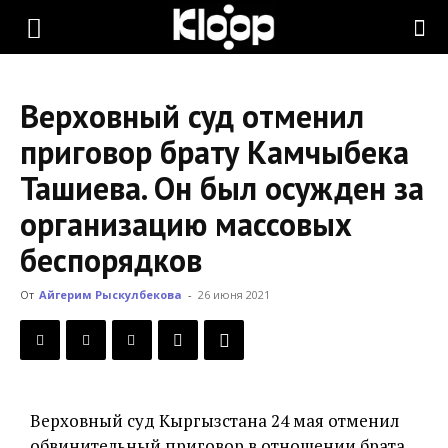
KLOOP.KG
Верховный суд отменил
—
приговор брату Камчыбека
Ташиева. Он был осужден за
Новости
организацию массовых
беспорядков
Кыргызстана
От
Айгерим Рыскулбекова
-
26 июня 2021
Верховный суд Кыргызстана 24 мая отменил
обвинительный приговор в отношении брата