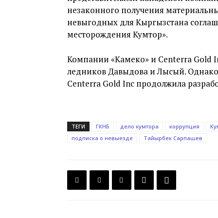
незаконного получения материальны
невыгодных для Кыргызстана соглаш
месторождения Кумтор».
Компании «Камеко» и Centerra Gold I
ледников Давыдова и Лысый. Однако
Centerra Gold Inc продолжила разраб
ТЕГИ
ГКНБ
дело кумтора
коррупция
Ку
подписка о невыезде
Тайырбек Сарпашев