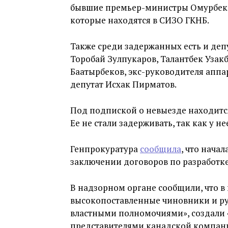
бывшие премьер-министры Омурбек 
которые находятся в СИЗО ГКНБ.
Также среди задержанных есть и деп
Торобай Зулпукаров, Талантбек Узак
Баатырбеков, экс-руководителя апп
депутат Исхак Пирматов.
Под подпиской о невыезде находитс
Ее не стали задерживать, так как у н
Генпрокуратура
сообщила
, что нача
заключении договоров по разработке
В надзорном органе сообщили, что в 
высокопоставленные чиновники и ру
властными полномочиями», создали 
представителями канадской компании 