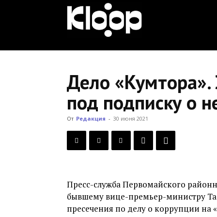
KLOOP.KG
—
Дело «Кумтора».
под подписку о 
Новости
От
Редакция
-
30 июня 2021
Кыргызстана
Пресс-служба Первомайского районн
бывшему вице-премьер-министру Та
пресечения по делу о коррупции на 