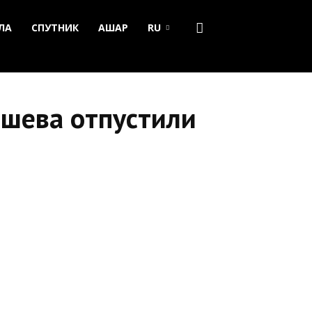
ЛА
СПУТНИК
АШАР
RU
ашева отпустили