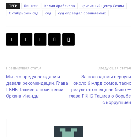
ТЕГИ
Бишкек
Калия Арабекова
кризисный центр Сезим
Октябрьский суд
суд
суд оправдал обвиняемых
Предыдущая статья
Следующая статья
Мы его предупреждали и
За полгода мы вернули
давали рекомендации. Глава
около 6 млрд сомов, таких
ГКНБ Ташиев о похищении
результатов ещё не было —
Орхана Инанды
глава ГКНБ Ташиев о борьбе
с коррупцией