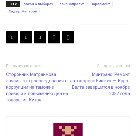
ТЕГИ
закон о выборах
законопроект
Парламент
Садыр Жапаров
Предыдущая статья
Следующая статья
Сторонник Матраимова
Минтранс: Ремонт
заявил, что расследования о
автодороги Бишкек — Кара-
коррупции на таможне
Балта завершится в ноябре
привели к повышению цен на
2022 года
товары из Китая