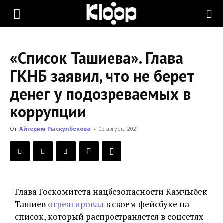
KLOOP.KG
«Список Ташиева». Глава
—
ГКНБ заявил, что не берет
денег у подозреваемых в
Новости
коррупции
От
Айгерим Рыскулбекова
-
02 августа 2021
Кыргызстана
Глава Госкомитета нацбезопасности Камчыбек
Ташиев
отреагировал
в своем фейсбуке на
список, который распространяется в соцсетях