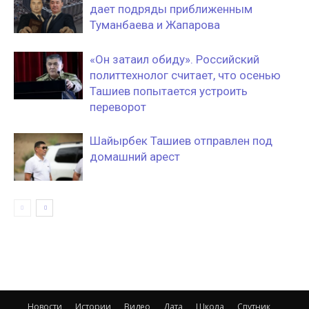
дает подряды приближенным
Туманбаева и Жапарова
«Он затаил обиду». Российский
политтехнолог считает, что осенью
Ташиев попытается устроить
переворот
Шайырбек Ташиев отправлен под
домашний арест
Новости
Истории
Видео
Дата
Школа
Спутник