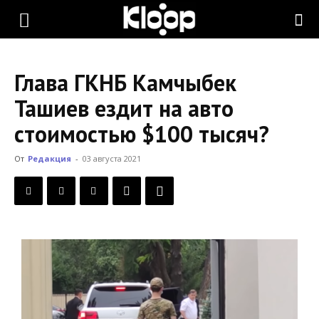
KLOOP.KG
Глава ГКНБ Камчыбек
—
Ташиев ездит на авто
стоимостью $100 тысяч?
Новости
От
Редакция
-
03 августа 2021
Кыргызстана