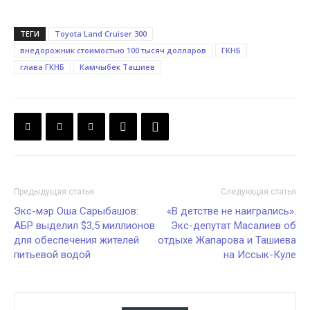
ТЕГИ
Toyota Land Cruiser 300
внедорожник стоимостью 100 тысяч долларов
ГКНБ
глава ГКНБ
Камчыбек Ташиев
Предыдущая статья
Следующая статья
Экс-мэр Оша Сарыбашов:
«В детстве не наигрались».
АБР выделил $3,5 миллионов
Экс-депутат Масалиев об
для обеспечения жителей
отдыхе Жапарова и Ташиева
питьевой водой
на Иссык-Куле