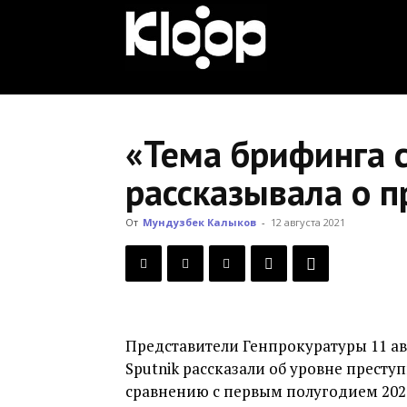
KLOOP.KG
—
«Тема брифинга с
рассказывала о п
Новости
От
Мундузбек Калыков
-
12 августа 2021
Кыргызстана
Представители Генпрокуратуры 11 ав
Sputnik рассказали об уровне преступ
сравнению с первым полугодием 2020