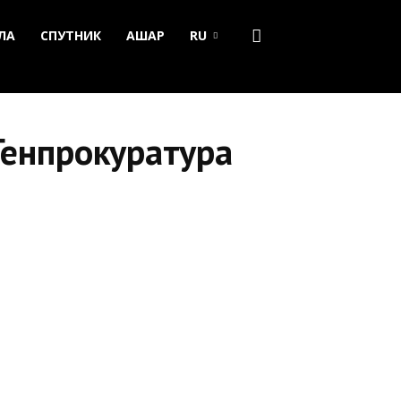
ЛА
СПУТНИК
АШАР
RU
Генпрокуратура