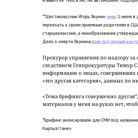
и вывез ее тело в лес на автомобиле. Подозр
**Шестиклассник Игорь Якунин
умер
1 июня в 
переехать к своим приемным родителям в США.
старшеклассник, а минобразования утверждало
Дело о смерти Якунина
взял под личный конт
Прокурор управления по надзору за
следствием Генпрокуратуры Тимур Са
информацию о лицах, совершивших пр
«это другая категория», данных по ни
«Тема брифинга совершенно другая*,
материалов у меня на руках нет, что
*Брифинг анонсировали для СМИ под название
Кыргызстане».