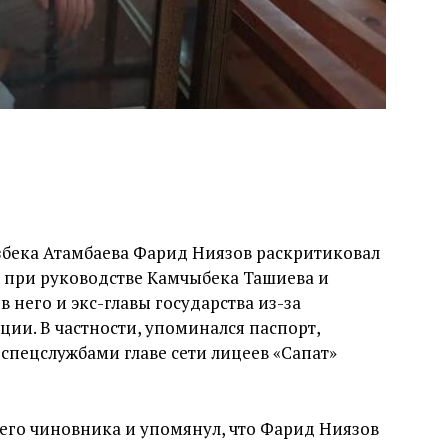
бека Атамбаева Фарид Ниязов раскритиковал
и при руководстве Камчыбека Ташиева и
 него и экс-главы государства из-за
ии. В частности, упоминался паспорт,
ецслужбами главе сети лицеев «Сапат»
его чиновника и упомянул, что Фарид Ниязов