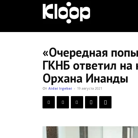
KLOOP.KG
—
«Очередная попыт
ГКНБ ответил на 
Новости
Орхана Инанды
Кыргызстана
От
Aidai Irgebai
-
19 августа 2021