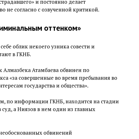
острадавшего» и постоянно делает
о не согласно с озвученной критикой.
риминальным оттенком»
себе облик некоего узника совести и
тают в ГКНБ.
к Алмазбека Атамбаева обвинен по
кса «за совершенные во время пребывания во
нтересам государства и общества».
ам, по информации ГКНБ, находится на стадии
 суд, а Ниязов в нем один из главных
о необоснованных обвинений