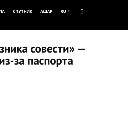
ЛА
СПУТНИК
АШАР
RU
зника совести» —
из-за паспорта