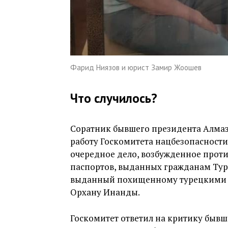
Фарид Ниязов и юрист Замир Жоошев
Что случилось?
Соратник бывшего президента Алмаз
работу Госкомитета нацбезопасност
очередное дело, возбужденное против
паспортов, выданных гражданам Турц
выданный похищенному турецкими сп
Орхану Инанды.
Госкомитет ответил на критику бывш