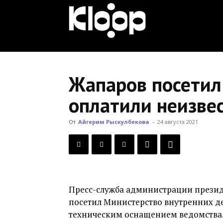
KLOOP.KG
—
Жапаров посетил
оплатили неизве
Новости
От
Айгерим Рыскулбекова
-
24 августа 2021
Кыргызстана
Пресс-служба администрации прези
посетил Министерство внутренних д
техническим оснащением ведомства