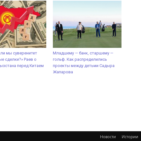
 ли мы суверенитет
Младшему — банк, старшему —
ые сделки?» Раев о
гольф. Как распределились
ызстана перед Китаем
проекты между детьми Садыра
Жапарова
Новости
Истории