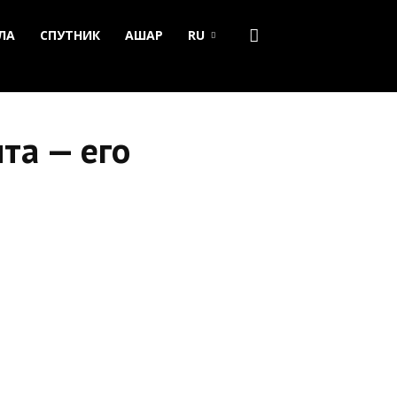
ЛА
СПУТНИК
АШАР
RU
та — его