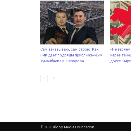
Сам заказываю, сам строю. Как
«Не теряем
ГИК дает подряды приближенным
через тайн
Туманбаева и Жапарова
долге Кырг
© 2026 Kloop Media Foundation