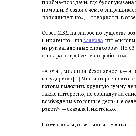
приёма-передачи, где будет указан
помощи. В связи с чем, о запрашива
дополнительно», — говорилось в отве
Ответ МВД на запрос по существу во
Никитенко. Она
заявила
, что «силов
из рук загадочных спонсоров». По её
а завтра потребует их отработать».
«Армия, милиция, безопасность — эт
государства […] Мне интересно кто э
готовы выложить крупную сумму ден
также интересно, не совпадут ли спи
возбуждены уголовные дела? Не буде
рэкет?» — сказала Никитенко.
По её словам, ответ министерства ост