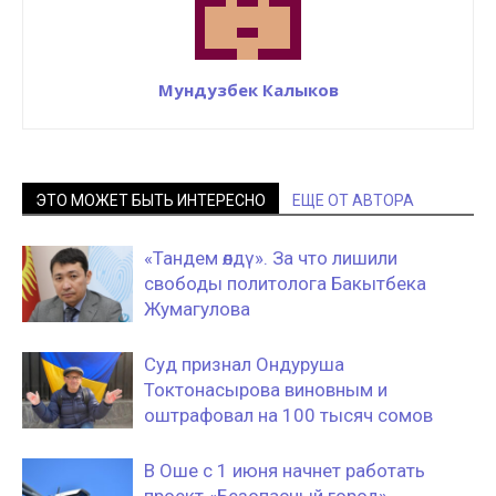
Мундузбек Калыков
ЭТО МОЖЕТ БЫТЬ ИНТЕРЕСНО
ЕЩЕ ОТ АВТОРА
«Тандем өлдү». За что лишили
свободы политолога Бакытбека
Жумагулова
Суд признал Ондуруша
Токтонасырова виновным и
оштрафовал на 100 тысяч сомов
В Оше с 1 июня начнет работать