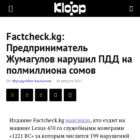
KLOOP.KG
Factcheck.kg:
—
Предприниматель
Жумагулов нарушил ПДД на
Новости
полмиллиона сомов
От
Мундузбек Калыков
-
30 августа 2021
Кыргызстана
Издание Factcheck.kg
выяснило
, кто ездит на
машине Lехus 470 со служебными номерами
«1221 BC» за которым числится 199 нарушений