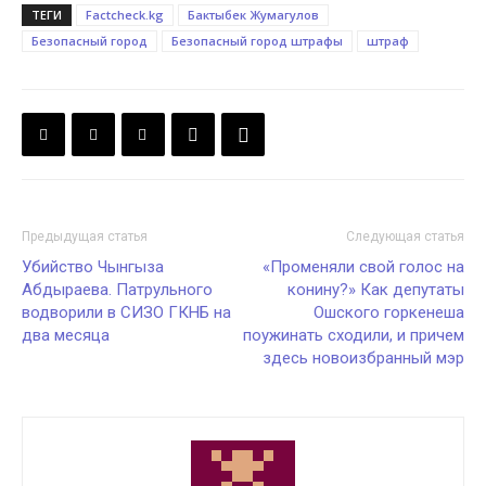
ТЕГИ
Factcheck.kg
Бактыбек Жумагулов
Безопасный город
Безопасный город штрафы
штраф
Предыдущая статья
Следующая статья
Убийство Чынгыза
«Променяли свой голос на
Абдыраева. Патрульного
конину?» Как депутаты
водворили в СИЗО ГКНБ на
Ошского горкенеша
два месяца
поужинать сходили, и причем
здесь новоизбранный мэр