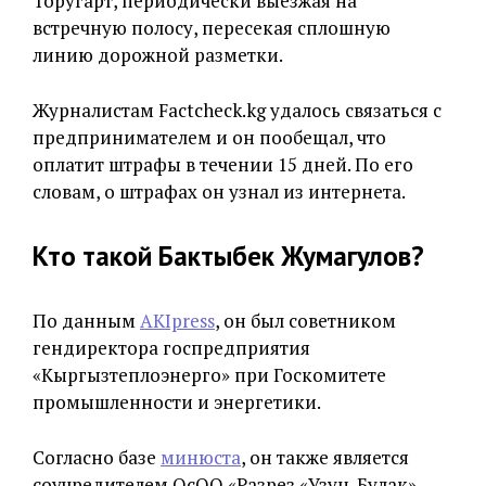
Торугарт, периодически выезжая на
встречную полосу, пересекая сплошную
линию дорожной разметки.
Журналистам Factcheck.kg удалось связаться с
предпринимателем и он пообещал, что
оплатит штрафы в течении 15 дней. По его
словам, о штрафах он узнал из интернета.
Кто такой Бактыбек Жумагулов?
По данным
AKIpress
, он был советником
гендиректора госпредприятия
«Кыргызтеплоэнерго» при Госкомитете
промышленности и энергетики.
Cогласно базе
минюста
, он также является
соучредителем ОсОО «Разрез «Узун-Булак».