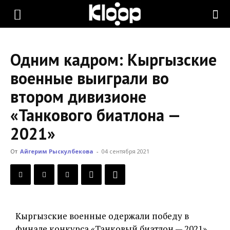
KLOOP.KG
Одним кадром: Кыргызские
—
военные выиграли во
втором дивизионе
Новости
«Танкового биатлона —
2021»
Кыргызстана
От
Айгерим Рыскулбекова
-
04 сентября 2021
Кыргызские военные одержали победу в
финале конкурса «Танковый биатлон — 2021»,