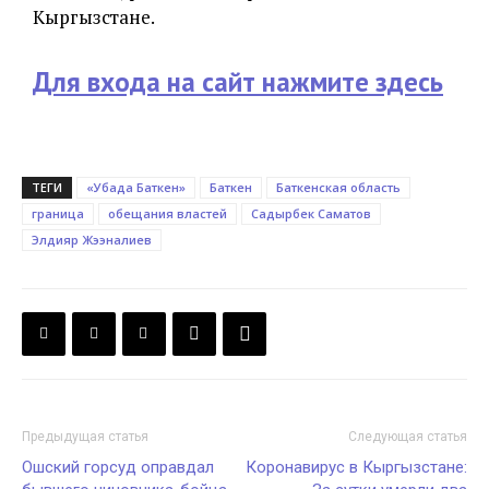
Кыргызстане.
Для входа на сайт нажмите здесь
ТЕГИ
«Убада Баткен»
Баткен
Баткенская область
граница
обещания властей
Садырбек Саматов
Элдияр Жээналиев
Предыдущая статья
Следующая статья
Ошский горсуд оправдал
Коронавирус в Кыргызстане: