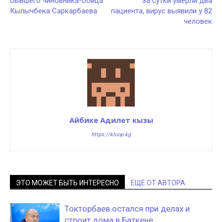
бывшего чиновника-бойца
За сутки умерли два
Кылычбека Саркарбаева
пациента, вирус выявили у 82
человек
Айбике Адилет кызы
https://kloop.kg
ЭТО МОЖЕТ БЫТЬ ИНТЕРЕСНО
ЕЩЕ ОТ АВТОРА
Токторбаев остался при делах и
строит дома в Баткене