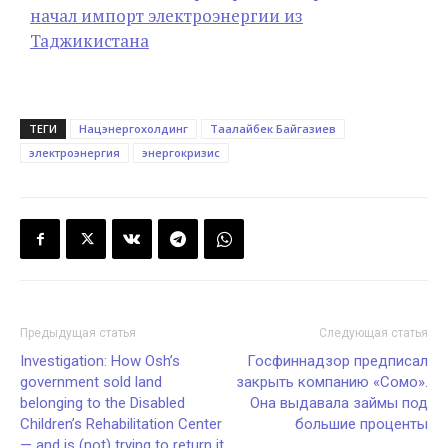
начал импорт электроэнергии из
Таджикистана
ТЕГИ
Нацэнергохолдинг
Таалайбек Байгазиев
электроэнергия
энергокризис
Предыдущая статья
Следующая статья
Investigation: How Osh’s
Госфиннадзор предписал
government sold land
закрыть компанию «Сомо».
belonging to the Disabled
Она выдавала займы под
Children’s Rehabilitation Center
большие проценты
— and is (not) trying to return it