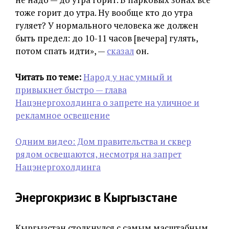
тоже горит до утра. Ну вообще кто до утра
гуляет? У нормального человека же должен
быть предел: до 10-11 часов [вечера] гулять,
потом спать идти», —
сказал
он.
Читать по теме:
Народ у нас умный и
привыкнет быстро — глава
Нацэнергохолдинга о запрете на уличное и
рекламное освещение
Одним видео: Дом правительства и сквер
рядом освещаются, несмотря на запрет
Нацэнергохолдинга
Энергокризис в Кыргызстане
Кыргызстан столкнулся с самым масштабным