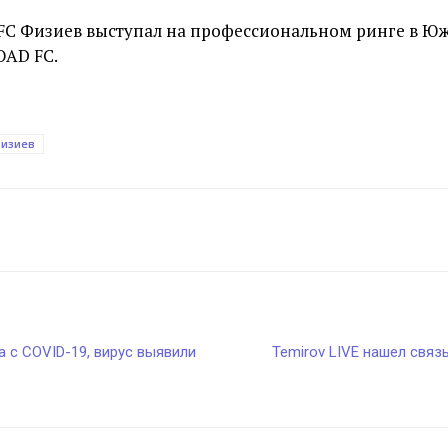
UFC Физиев выступал на профессиональном ринге в 
OAD FC.
изиев
а с COVID-19, вирус выявили
Temirov LIVE нашел свя