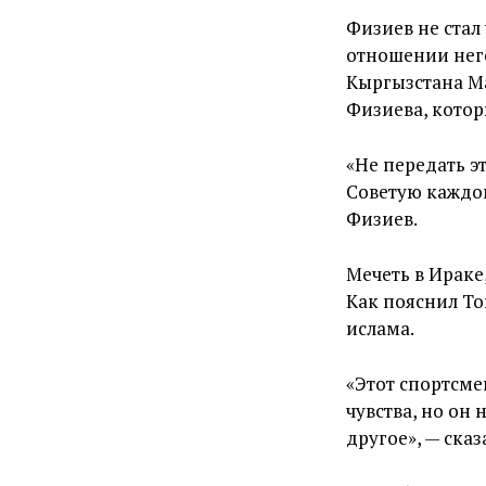
Физиев не стал 
отношении него
Кыргызстана Ма
Физиева, кото
«Не передать эт
Советую каждом
Физиев.
Мечеть в Ираке
Как пояснил Т
ислама.
«Этот спортсме
чувства, но он 
другое», — ска