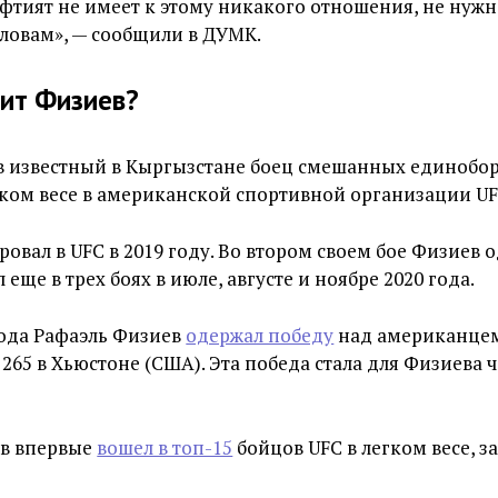
фтият не имеет к этому никакого отношения, не нуж
словам», — сообщили в ДУМК.
ит Физиев?
в известный в Кыргызстане боец смешанных единобор
гком весе в американской спортивной организации UF
овал в UFC в 2019 году. Во втором своем бое Физиев 
 еще в трех боях в июле, августе и ноябре 2020 года.
 года Рафаэль Физиев
одержал победу
над американцем
 265 в Хьюстоне (США). Эта победа стала для Физиева 
в впервые
вошел в топ-15
бойцов UFC в легком весе, за