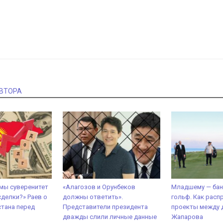
АВТОРА
 мы суверенитет
«Алагозов и Орунбеков
Младшему — бан
сделки?» Раев о
должны ответить».
гольф. Как расп
тана перед
Представители президента
проекты между 
дважды слили личные данные
Жапарова