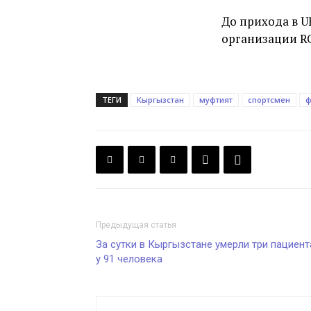
До прихода в 
организации R
ТЕГИ
Кыргызстан
муфтият
спортсмен
ф
Предыдущая статья
За сутки в Кыргызстане умерли три пациент
у 91 человека