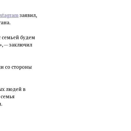
nstagram
заявил,
тана.
с семьей будем
», — заключил
ли со стороны
ых людей в
 семья
.