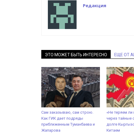
Редакция
ЭТО МОЖЕТ БЫТЬ ИНТЕРЕСНО
ЕЩЕ ОТ 
Сам заказываю, сам строю.
«Не теряем ли
Как ГИК дает подряды
через тайные 
приближенным Туманбаева и
долге Кыргызс
Жапарова
Китаем