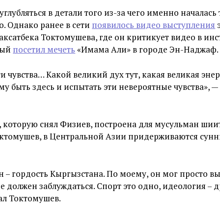
углубляться в детали того из-за чего именно началась 
. Однако ранее в сети
появилось видео выступления
ксатбека Токтомушева, где он критикует видео в ин
рый
посетил мечеть
«Имама Али» в городе Эн-Наджаф.
и чувства… Какой великий дух тут, какая великая энерг
у быть здесь и испытать эти невероятные чувства», —
, которую снял Физиев, построена для мусульман шии
октомушев, в Центральной Азии придерживаются сунн
н – гордость Кыргызстана. По моему, он мог просто в
не должен заблуждаться. Спорт это одно, идеология – др
зал Токтомушев.