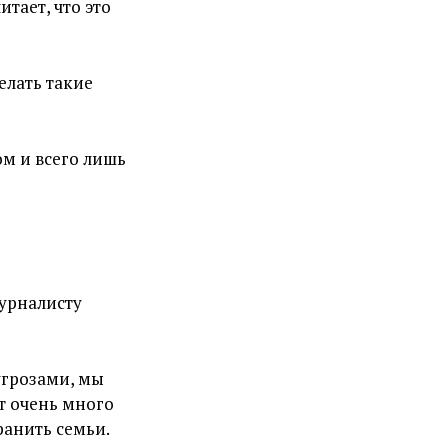
тает, что это
елать такие
ом и всего лишь
урналисту
угрозами, мы
т очень много
ранить семьи.