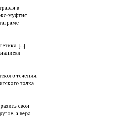
травля в
экс-муфтия
стаграме
етика. […]
 написал
тского течения.
итского толка
ыразить свои
угое, а вера –