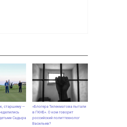
к, старшему —
«Блогера Тилекматова пытали
ределились
в ГКНБ». О ком говорит
детьми Садыра
российский политтехнолог
Васильев?