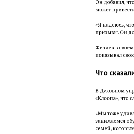
Он добавил, чт
может привест
«Я надеюсь, чт
призывы. Он до
Физиев в своем
показывал свою
Что сказал
В Духовном уп
«Клоопа», что 
«Мы тоже удивл
занимаемся об
семей, которым