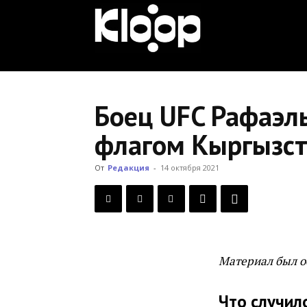
KLOOP.KG
—
Боец UFC Рафаэл
флагом Кыргызста
Новости
От
Редакция
-
14 октября 2021
Кыргызстана
Материал был о
Что случил