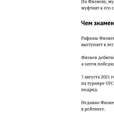
По Физиеву, му
муфтият к его 
Чем знамен
Рафаэль Физие
выступает в ле
Физиев дебютир
а затем победил
7 августа 2021
на турнире UFC
подряд.
Недавно Физие
в рейтинге.