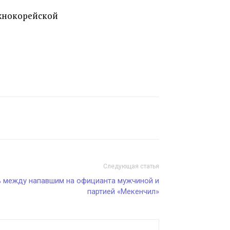
Южнокорейской
Следующая статья
зь между напавшим на официанта мужчиной и
партией «Мекенчил»