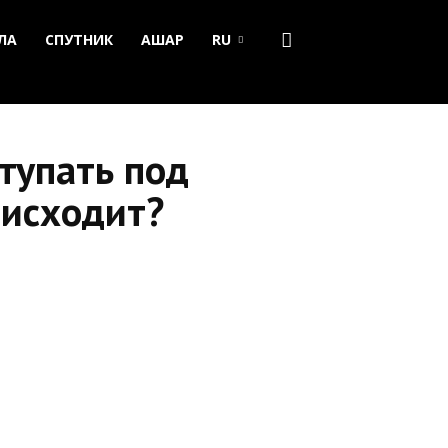
ЛА
СПУТНИК
АШАР
RU
тупать под
оисходит?