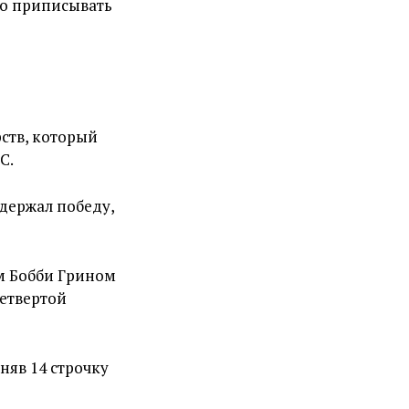
но приписывать
ств, который
C.
одержал победу,
 Бобби Грином
четвертой
няв 14 строчку