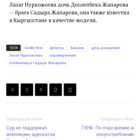
Лазат Нуркожоева дочь Доолотбека Жапарова
— брата Садыра Жапарова, она также известна
в Кыргызстане в качестве модели.
ТЕГИ
Ka4eli fest
артисты
Бишкек
день рождения
Лазат Нуркожоева
опровержение
племянница Садыра Жапарова
Предыдущая статья
Следующая статья
Суд не поддержал
ГКНБ: По подозрению в
апелляцию адвокатов
злоупотреблении