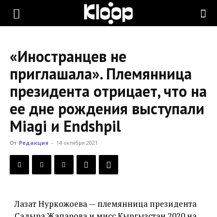
KLOOP.KG
«Иностранцев не
—
приглашала». Племянница
президента отрицает, что на
Новости
ее дне рождения выступали
Miagi и Endshpil
Кыргызстана
От
Редакция
-
14 октября 2021
Лазат Нуркожоева — племянница президента
Садыра Жапарова и мисс Кыргызстан 2020 на