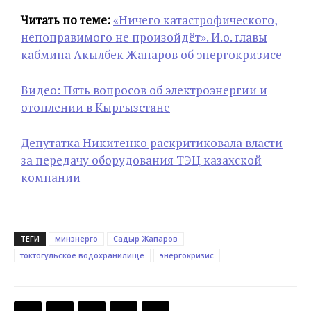
Читать по теме:
«Ничего катастрофического,
непоправимого не произойдёт». И.о. главы
кабмина Акылбек Жапаров об энергокризисе
Видео: Пять вопросов об электроэнергии и
отоплении в Кыргызстане
Депутатка Никитенко раскритиковала власти
за передачу оборудования ТЭЦ казахской
компании
ТЕГИ
минэнерго
Садыр Жапаров
токтогульское водохранилище
энергокризис