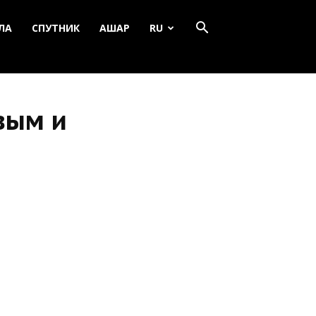
ЛА
СПУТНИК
АШАР
RU
вым и