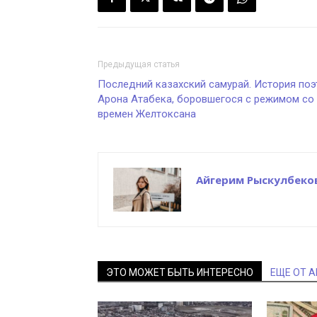
Предыдущая статья
Последний казахский самурай. История поэ
Арона Атабека, боровшегося с режимом со
времен Желтоксана
Айгерим Рыскулбеко
ЭТО МОЖЕТ БЫТЬ ИНТЕРЕСНО
ЕЩЕ ОТ 