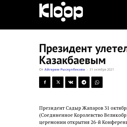
KLOOP.KG
—
Президент улете
Казакбаевым
Новости
От
Айгерим Рыскулбекова
-
31 октября 2021
Кыргызстана
Президент Садыр Жапаров 31 октября
(Соединенное Королевство Великобр
церемонии открытия 26-й Конферен