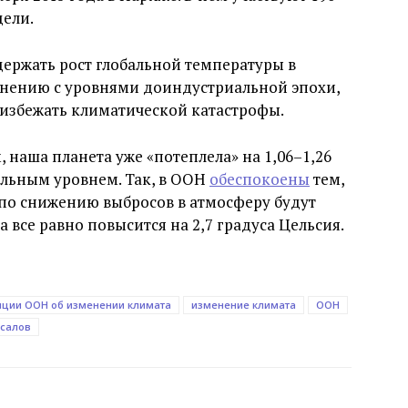
дели.
держать рост глобальной температуры в
авнению с уровнями доиндустриальной эпохи,
бы избежать климатической катастрофы.
 наша планета уже «потеплела» на 1,06–1,26
альным уровнем. Так, в ООН
обеспокоены
тем,
по снижению выбросов в атмосферу будут
 все равно повысится на 2,7 градуса Цельсия.
нции ООН об изменении климата
изменение климата
ООН
йсалов