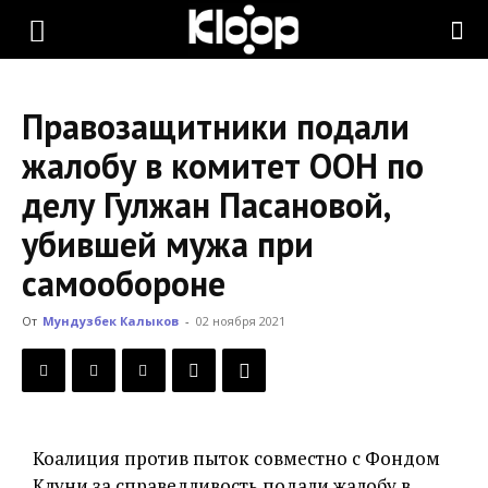
KLOOP.KG
Правозащитники подали
—
жалобу в комитет ООН по
делу Гулжан Пасановой,
Новости
убившей мужа при
самообороне
Кыргызстана
От
Мундузбек Калыков
-
02 ноября 2021
Коалиция против пыток совместно с Фондом
Клуни за справедливость подали жалобу в