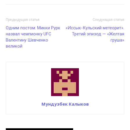
Предыдущая статья
Следующая статья
Одним постом: Микки Рурк
«Иссык-Кульский метеорит».
назвал чемпионку UFC
Третий эпизод — «Желтая
Валентину Шевченко
груша»
великой
Мундузбек Калыков