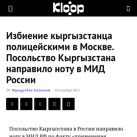
KLOOP.KG
Избиение кыргызстанца
—
полицейскими в Москве.
Посольство Кыргызстана
Новости
направило ноту в МИД
России
Кыргызстана
От
Мундузбек Калыков
-
04 ноября 2021
Посольство Кыргызстана в России направило
ноту в МИД РФ по факту «применения