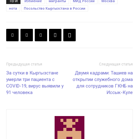
ТЕГИ
Избиение
мигранты
МИД России
Москва
нота
Посольство Кыргызстана в России
Предыдущая статья
Следующая статья
За сутки в Кыргызстане
Двумя кадрами: Ташиев на
умерли три пациента с
открытии служебного дома
COVID-19, вирус выявили у
для сотрудников ГКНБ на
91 человека
Иссык-Куле