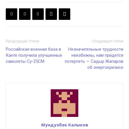
Предыдущая статья
Следующая статья
Российская военная база в
Незначительные трудности
Канте получила улучшенные
неизбежны, нам придется
самолеты Су-25СМ
потерпеть — Садыр Жапаров
об энергокризисе
Мундузбек Калыков