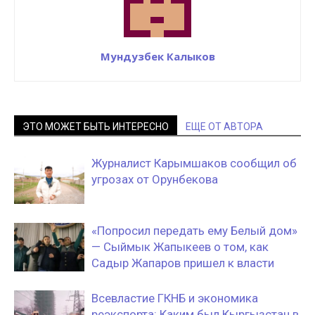
Мундузбек Калыков
ЭТО МОЖЕТ БЫТЬ ИНТЕРЕСНО
ЕЩЕ ОТ АВТОРА
Журналист Карымшаков сообщил об
угрозах от Орунбекова
«Попросил передать ему Белый дом»
— Сыймык Жапыкеев о том, как
Садыр Жапаров пришел к власти
Всевластие ГКНБ и экономика
реэкспорта: Каким был Кыргызстан в