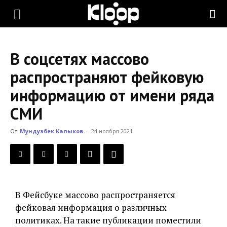
KLOOP.KG
В соцсетях массово
—
распространяют фейковую
информацию от имени ряда
Новости
СМИ
От
Мундузбек Калыков
-
24 ноября 2021
Кыргызстана
В Фейсбуке массово распространяется
фейковая информация о различных
политиках. На такие публикации поместили