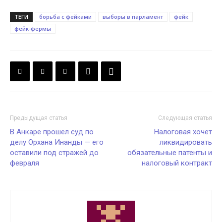
ТЕГИ
борьба с фейками
выборы в парламент
фейк
фейк-фермы
Предыдущая статья
Следующая статья
В Анкаре прошел суд по
Налоговая хочет
делу Орхана Инанды — его
ликвидировать
оставили под стражей до
обязательные патенты и
февраля
налоговый контракт