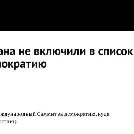
ана не включили в списо
мократию
международный Саммит за демократию, куда
астниц.