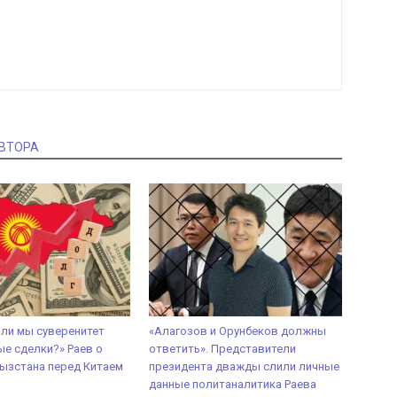
АВТОРА
 ли мы суверенитет
«Алагозов и Орунбеков должны
ые сделки?» Раев о
ответить». Представители
ызстана перед Китаем
президента дважды слили личные
данные политаналитика Раева