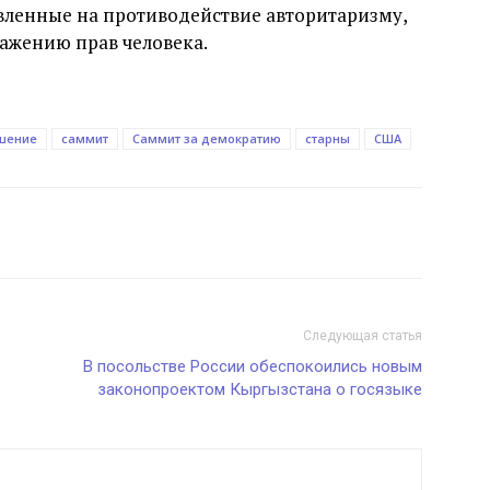
ленные на противодействие авторитаризму,
важению прав человека.
шение
саммит
Саммит за демократию
старны
США
Следующая статья
В посольстве России обеспокоились новым
законопроектом Кыргызстана о госязыке