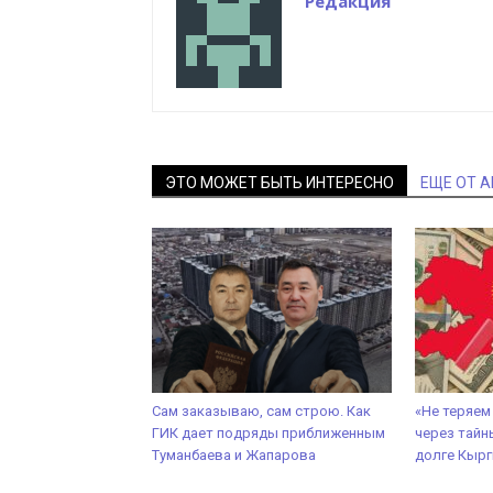
Редакция
ЭТО МОЖЕТ БЫТЬ ИНТЕРЕСНО
ЕЩЕ ОТ 
Сам заказываю, сам строю. Как
«Не теряем
ГИК дает подряды приближенным
через тайн
Туманбаева и Жапарова
долге Кырг