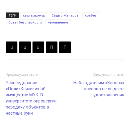
ТЕГИ
кыргызкомур
Садыр Жапаров
совбез
Совет безопасности
увольнение
Предыдущая статья
Следующая статья
Расследование
Наблюдателям «Клоопа»
«ПолитКлиники» об
массово не выдают
имуществе МУК. В
удостоверения
университете опровергли
передачу объектов в
частные руки