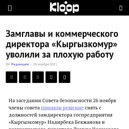
KLOOP.KG
Замглавы и коммерческого
—
директора «Кыргызкомур»
уволили за плохую работу
Новости
От
Редакция
-
26 ноября 2021
Кыргызстана
На заседании Совета безопасности 26 ноября
члены совета
приняли решение
снять с
должностей замдиректора госпредприятия
«Кыргызкомур» Надирбека Бекжанова и