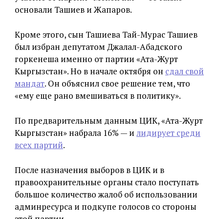
основали Ташиев и Жапаров.
Кроме этого, сын Ташиева Тай-Мурас Ташиев
был избран депутатом Джалал-Абадского
горкенеша именно от партии «Ата-Журт
Кыргызстан». Но в начале октября он
сдал свой
мандат
. Он объяснил свое решение тем, что
«ему еще рано вмешиваться в политику».
По предварительным данным ЦИК, «Ата-Журт
Кыргызстан» набрала 16% — и
лидирует среди
всех партий
.
После назначения выборов в ЦИК и в
правоохранительные органы стало поступать
большое количество жалоб об использовании
админресурса и подкупе голосов со стороны
этой партии.