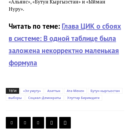
«Альянс», «Бутун Кыргызстан» и «Ыйман
Нуру».
Читать по теме:
Глава ЦИК о сбоях
в системе: В одной таблице была
заложена некорректно маленькая
формула
ТЕГИ
«Эл умуту»
Азаттык
Ата-Мекен
Бутун кыргызстан
выборы
Социал-Демократы
Улуттар Биримдиги