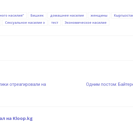
ного насилия"
Бишкек
домашнее насилие
женщины
Кыргызста
Сексуальное насилие э
тест
Экономическое насилие
тики отреагировали на
Одним постом: Байтер
л на Kloop.kg