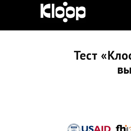
KLOOP.KG
—
Тест «Кло
Новости
вы
Кыргызстана