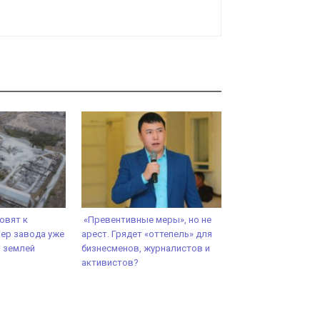
овят к
«Превентивные меры», но не
ер завода уже
арест. Грядет «оттепель» для
ь землей
бизнесменов, журналистов и
активистов?