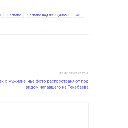
н
насилие
насилие над женщинами
Ош
Следующая статья
ек о мужчине, чье фото распространяют под
видом напавшего на Текебаева