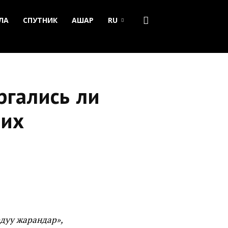
ЛА
СПУТНИК
АШАР
RU
ргались ли
них
дуу жарандар»,