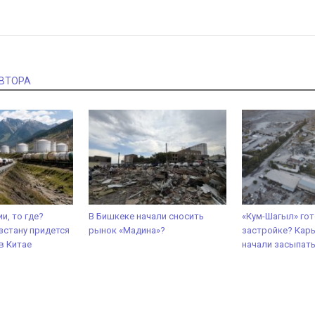
АВТОРА
ии, то где?
В Бишкеке начали сносить
«Кум-Шагыл» гот
стану придется
рынок «Мадина»?
застройке? Карь
в Китае
начали засыпат