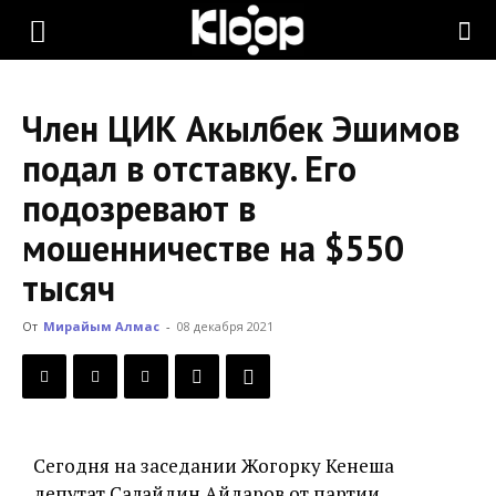
KLOOP.KG
Член ЦИК Акылбек Эшимов
—
подал в отставку. Его
подозревают в
Новости
мошенничестве на $550
тысяч
Кыргызстана
От
Мирайым Алмас
-
08 декабря 2021
Сегодня на заседании Жогорку Кенеша
депутат Салайдин Айдаров от партии