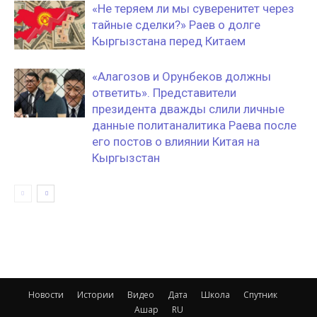
«Не теряем ли мы суверенитет через
тайные сделки?» Раев о долге
Кыргызстана перед Китаем
«Алагозов и Орунбеков должны
ответить». Представители
президента дважды слили личные
данные политаналитика Раева после
его постов о влиянии Китая на
Кыргызстан
Новости
Истории
Видео
Дата
Школа
Спутник
Ашар
RU