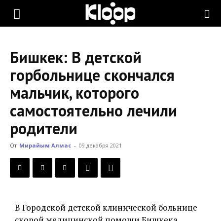
KLOOP.KG
Бишкек: В детской
—
горбольнице скончался
мальчик, которого
Новости
самостоятельно лечили
родители
Кыргызстана
От
Мирайым Алмас
-
09 декабря 2021
В Городской детской клинической больнице
скорой медицинской помощи Бишкека