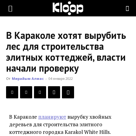
KLOOP.KG
В Караколе хотят вырубить
—
лес для строительства
элитных коттеджей, власти
Новости
начали проверку
От
Мирайым Алмас
-
04 января 2022
Кыргызстана
В Караколе
планируют
вырубку хвойных
деревьев для строительства элитного
коттеджного городка Karakol White Hills.