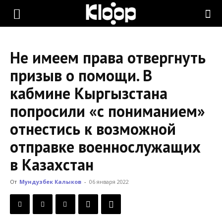
KLOOP.KG
Не имеем права отвергнуть
—
призыв о помощи. В
кабмине Кыргызстана
Новости
попросили «с пониманием»
отнестись к возможной
Кыргызстана
отправке военнослужащих
в Казахстан
От
Мундузбек Калыков
-
06 января 2022