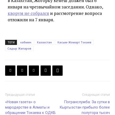
в Казахстан, Жогорку Кенеш должен был 6
января на чрезвычайном заседании. Однако,
кворум не собрался
и рассмотрение вопроса
отложили на 7 января.
ТЕГИ
кабмин
Казахстан
Касым-Жомарт Токаев
Садыр Жапаров
Предыдущая статья
Следующая статья
«Новая газета» о
Погранслужба: За сутки в
мародерстве в Алматы и
Кыргызстан прибыло более
обращении Токаева к ОДКБ
полутора тысяч