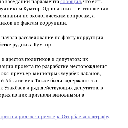
 на заседании парламента
сообщил
, что есть
 рудником Кумтор. Одно из них — в отношении
омпании по экологическим вопросам, а
ников по фактам коррупции.
то начала расследование по факту коррупции
отке рудника Кумтор.
и арестов политиков и депутатов: их
зации проекта по разработке месторождения
ы экс-премьер-министры Омурбек Бабанов,
 Абылгазиев. Также были задержаны экс-
к Узакбаев и ряд действующих депутатов, в
торых из них признали виновными в
 приговорил экс-премьера Оторбаева к штрафу