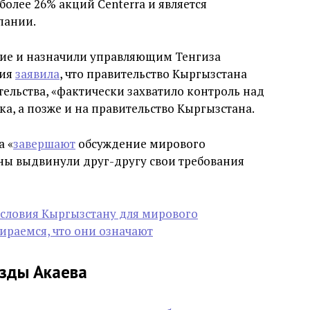
олее 26% акций Centerra и является
пании.
ние и назначили управляющим Тенгиза
ния
заявила
, что правительство Кыргызстана
тельства, «фактически захватило контроль над
ка, а позже и на правительство Кыргызстана.
a «
завершают
обсуждение мирового
оны выдвинули друг-другу свои требования
условия Кыргызстану для мирового
ираемся, что они означают
езды Акаева