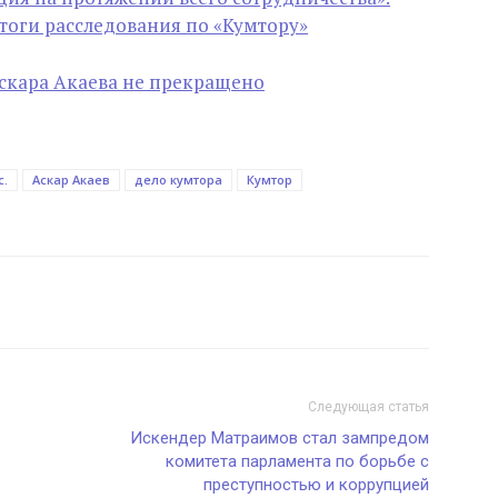
тоги расследования по «Кумтору»
Аскара Акаева не прекращено
c.
Аскар Акаев
дело кумтора
Кумтор
Следующая статья
Искендер Матраимов стал зампредом
комитета парламента по борьбе с
преступностью и коррупцией