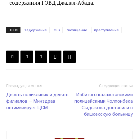
содержания ГОВД Джалал-Абада.
ТЕГИ
задержание
Ош
похищение
преступление
Предыдущая статья
Следующая статья
Десять поликлиник и девять
Избитого казахстанскими
филиалов — Минздрав
полицейскими Чолпонбека
оптимизирует ЦСМ
Сыдыкова доставили в
бишкекскую больницу