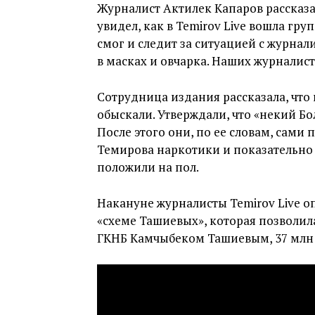
Журналист Актилек Капаров рассказал
увидел, как в Temirov Live вошла гр
смог и следит за ситуацией с журна
в масках и овчарка. Наших журналист
Сотрудница издания рассказала, что 
обыскали. Утверждали, что «некий Б
После этого они, по ее словам, сами
Темирова наркотики и показательно 
положили на пол.
Накануне журналисты Temirov Live оп
«схеме Ташиевых», которая позволила
ГКНБ Камчыбеком Ташиевым, 37 млн с