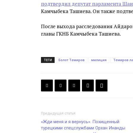
подтвердил депутат парламента Ша
Камчыбека Ташиева. Он также подтве
После выхода расследования Айдар
главы ГКНБ Камчыбека Ташиева.
ТЕГИ
Болот Темиров
милиция
Темиров л
Предыдущая статья
«Жди меня и я вернусь». Похищенный
турецкими спецслужбами Орхан Инанды