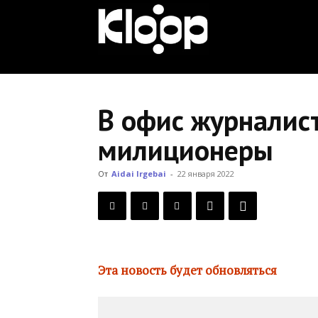
KLOOP.KG
—
В офис журналист
милиционеры
Новости
От
Aidai Irgebai
-
22 января 2022
Кыргызстана
Эта новость будет обновляться