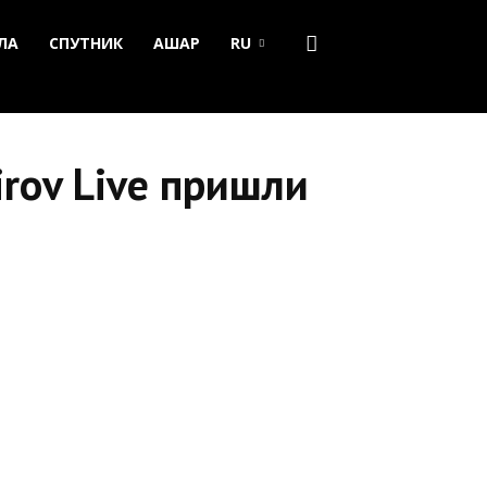
ЛА
СПУТНИК
АШАР
RU
rov Live пришли