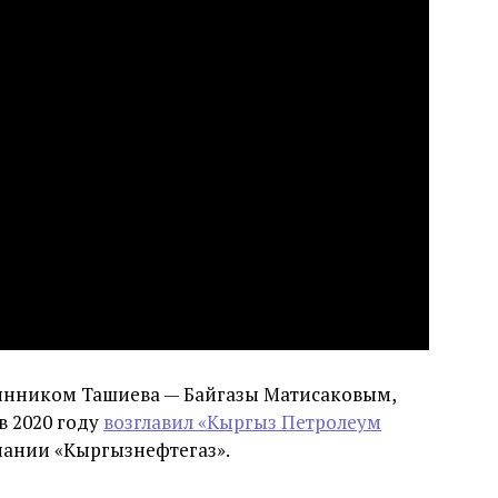
мянником Ташиева — Байгазы Матисаковым,
в 2020 году
возглавил «Кыргыз Петролеум
ании «Кыргызнефтегаз».