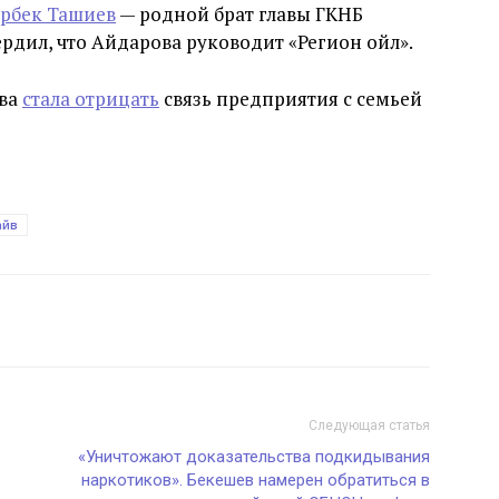
ирбек Ташиев
— родной брат главы ГКНБ
рдил, что Айдарова руководит «Регион ойл».
ова
стала отрицать
связь предприятия с семьей
айв
Следующая статья
«Уничтожают доказательства подкидывания
наркотиков». Бекешев намерен обратиться в