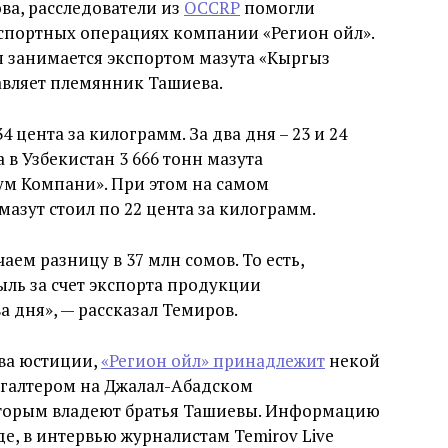
ва, расследователи из
OCCRP
помогли
спортных операциях компании «Регион ойл».
 занимается экспортом мазута «Кыргыз
авляет племянник Ташиева.
4 цента за килограмм. За два дня – 23 и 24
 в Узбекистан 3 666 тонн мазута
ум Компани». При этом на самом
мазут стоил по 22 цента за килограмм.
ем разницу в 37 млн сомов. То есть,
ль за счет экспорта продукции
ва дня», — рассказал Темиров.
ва юстиции,
«Регион ойл» принадлежит
некой
хгалтером на Джалал-Абадском
торым владеют братья Ташиевы. Информацию
де, в интервью журналистам Temirov Live