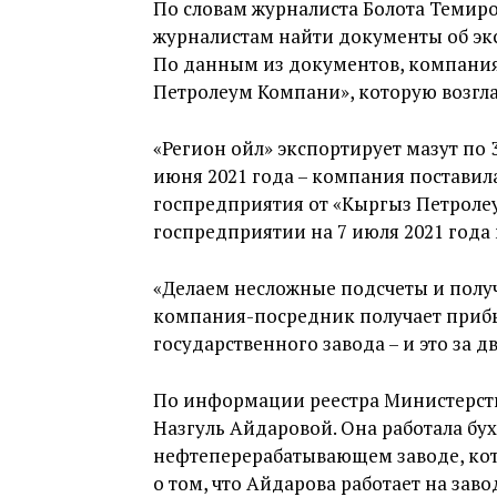
По словам журналиста Болота Темиро
журналистам найти документы об эк
По данным из документов, компания
Петролеум Компани», которую возгл
«Регион ойл» экспортирует мазут по 3
июня 2021 года – компания поставила
госпредприятия от «Кыргыз Петроле
госпредприятии на 7 июля 2021 года 
«Делаем несложные подсчеты и получа
компания-посредник получает прибы
государственного завода – и это за д
По информации реестра Министерст
Назгуль Айдаровой. Она работала бу
нефтеперерабатывающем заводе, ко
о том, что Айдарова работает на заво