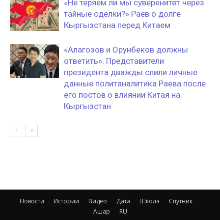
«Не теряем ли мы суверенитет через
тайные сделки?» Раев о долге
Кыргызстана перед Китаем
«Алагозов и Орунбеков должны
ответить». Представители
президента дважды слили личные
данные политаналитика Раева после
его постов о влиянии Китая на
Кыргызстан
Новости
Истории
Видео
Дата
Школа
Спутник
Ашар
RU