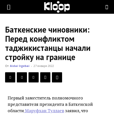
KLOOP.KG
Баткенские чиновники:
—
Перед конфликтом
таджикистанцы начали
Новости
стройку на границе
От
Aidai Irgebai
-
27 января 2022
Кыргызстана
Первый заместитель полномочного
представителя президента в Баткенской
области
Маруфхан Туллаев
заявил, что