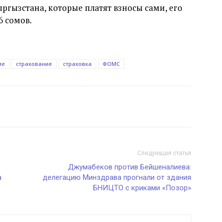
ргызстана, которые платят взносы сами, его
6 сомов.
ие
страхование
страховка
ФОМС
Следующая статья
Джумабеков против Бейшеналиева:
а
делегацию Минздрава прогнали от здания
БНИЦТО с криками «Позор»