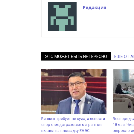
Редакция
ЭТО МОЖЕТ БЫТЬ ИНТЕРЕСНО
ЕЩЕ ОТ 
Бишкек требует не суда, а ясности:
Беспорядки
спор о медстраховке мигрантов
18 мая: Чи
вышел на площадку ЕАЭС
выросло д