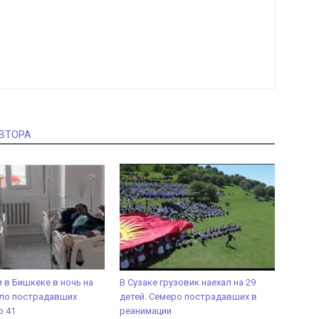
АВТОРА
 в Бишкеке в ночь на
В Сузаке грузовик наехал на 29
сло пострадавших
детей. Семеро пострадавших в
о 41
реанимации