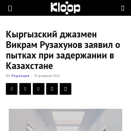
KLOOP.KG
Кыргызский джазмен
—
Викрам Рузахунов заявил о
пытках при задержании в
Новости
Казахстане
От
Редакция
-
10 февраля 2022
Кыргызстана