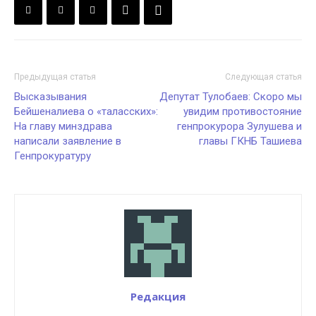
Предыдущая статья
Следующая статья
Высказывания
Депутат Тулобаев: Скоро мы
Бейшеналиева о «таласских»:
увидим противостояние
На главу минздрава
генпрокурора Зулушева и
написали заявление в
главы ГКНБ Ташиева
Генпрокуратуру
Редакция