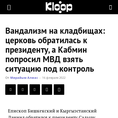
KLOOP.KG
Вандализм на кладбищах:
—
церковь обратилась к
президенту, а Кабмин
Новости
попросил МВД взять
ситуацию под контроль
Кыргызстана
От
Мирайым Алмас
-
16 февраля 2022
Епископ Бишкекский и Кыргызстанский
Даниил обратился к президенту Садыру