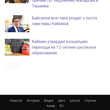
причем тут окружение Жапарова и
Ташиева
Байсалов все-таки уходит с поста
замглавы Кабмина
Кабмин утвердил концепцию
перехода на 12-летнее школьное
образование
Новости
Истории
Видео
Дата
Школа
Спутник
Ашар
RU