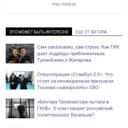
https://kloop.kg/
ЭТО МОЖЕТ БЫТЬ ИНТЕРЕСНО
ЕЩЕ ОТ АВТОРА
Сам заказываю, сам строю. Как ГИК
дает подряды приближенным
Туманбаева и Жапарова
Спецоперация «Стамбул 2.0». Что
стоит за неожиданным призывом
Токаева «заморозить» СВО
«Блогера Тилекматова пытали в
ГКНБ». О ком говорит российский
политтехнолог Васильев?